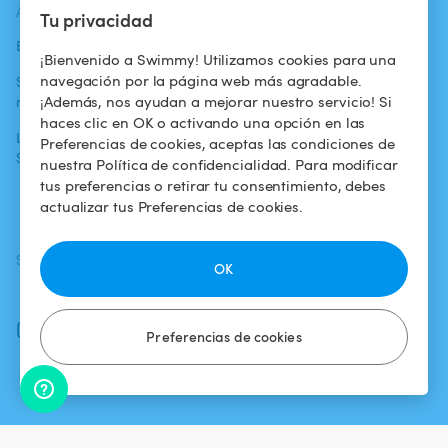
ACTUALIDADES
AYUDA
AYUDA
Tu privacidad
Blog
Para los bañistas
Centro de ayuda
¡Bienvenido a Swimmy! Utilizamos cookies para una
navegación por la página web más agradable.
Swimmy en los
Para los
Condiciones de
¡Además, nos ayudan a mejorar nuestro servicio! Si
medios
propietarios
uso
haces clic en OK o activando una opción en las
La aventura
Alquilar mi
Política de
Preferencias de cookies, aceptas las condiciones de
Swimmy
piscina
confidencialidad
nuestra Política de confidencialidad. Para modificar
tus preferencias o retirar tu consentimiento, debes
¿Cómo funciona?
Aviso legal
actualizar tus Preferencias de cookies.
SÍGUENOS
DESCARGAR LA APP
OK
Facebook
Instagram
Preferencias de cookies