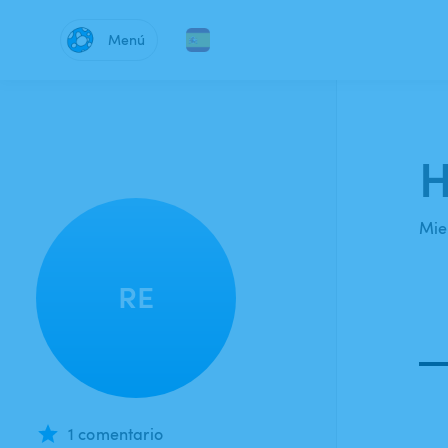
Menú
H
Mie
RE
1 comentario