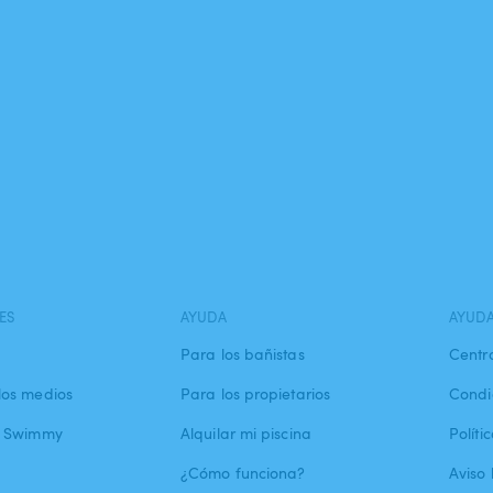
ES
AYUDA
AYUD
Para los bañistas
Centr
los medios
Para los propietarios
Condi
a Swimmy
Alquilar mi piscina
Políti
¿Cómo funciona?
Aviso 