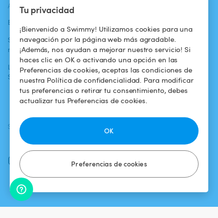
ACTUALIDADES
AYUDA
AYUDA
Tu privacidad
Blog
Para los bañistas
Centro de ayuda
¡Bienvenido a Swimmy! Utilizamos cookies para una
navegación por la página web más agradable.
Swimmy en los
Para los
Condiciones de
¡Además, nos ayudan a mejorar nuestro servicio! Si
medios
propietarios
uso
haces clic en OK o activando una opción en las
La aventura
Alquilar mi
Política de
Preferencias de cookies, aceptas las condiciones de
Swimmy
piscina
confidencialidad
nuestra Política de confidencialidad. Para modificar
tus preferencias o retirar tu consentimiento, debes
¿Cómo funciona?
Aviso legal
actualizar tus Preferencias de cookies.
SÍGUENOS
DESCARGAR LA APP
OK
Facebook
Instagram
Preferencias de cookies