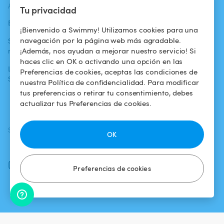
ACTUALIDADES
AYUDA
AYUDA
Tu privacidad
Blog
Para los bañistas
Centro de ayuda
¡Bienvenido a Swimmy! Utilizamos cookies para una
navegación por la página web más agradable.
Swimmy en los
Para los
Condiciones de
¡Además, nos ayudan a mejorar nuestro servicio! Si
medios
propietarios
uso
haces clic en OK o activando una opción en las
La aventura
Alquilar mi
Política de
Preferencias de cookies, aceptas las condiciones de
Swimmy
piscina
confidencialidad
nuestra Política de confidencialidad. Para modificar
tus preferencias o retirar tu consentimiento, debes
¿Cómo funciona?
Aviso legal
actualizar tus Preferencias de cookies.
SÍGUENOS
DESCARGAR LA APP
OK
Facebook
Instagram
Preferencias de cookies