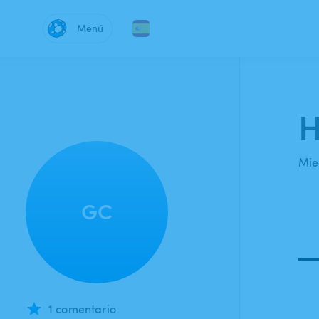
Menú
H
Mie
GC
1 comentario