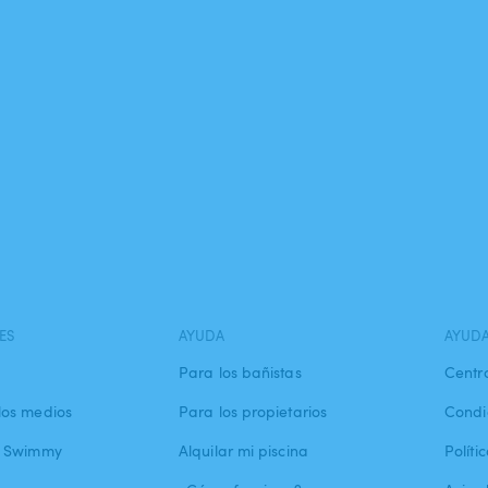
ES
AYUDA
AYUD
Para los bañistas
Centr
los medios
Para los propietarios
Condi
a Swimmy
Alquilar mi piscina
Políti