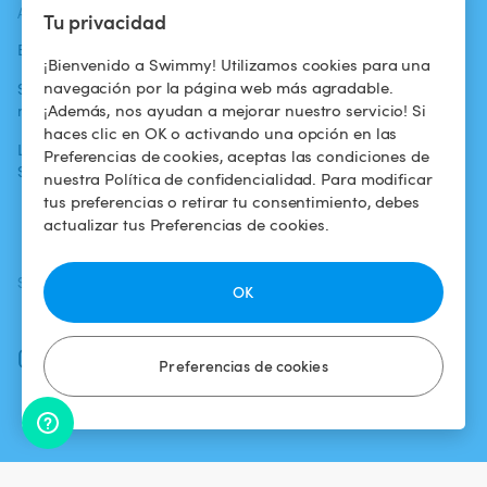
ACTUALIDADES
AYUDA
AYUDA
Tu privacidad
Blog
Para los bañistas
Centro de ayuda
¡Bienvenido a Swimmy! Utilizamos cookies para una
navegación por la página web más agradable.
Swimmy en los
Para los
Condiciones de
¡Además, nos ayudan a mejorar nuestro servicio! Si
medios
propietarios
uso
haces clic en OK o activando una opción en las
La aventura
Alquilar mi
Política de
Preferencias de cookies, aceptas las condiciones de
Swimmy
piscina
confidencialidad
nuestra Política de confidencialidad. Para modificar
tus preferencias o retirar tu consentimiento, debes
¿Cómo funciona?
Aviso legal
actualizar tus Preferencias de cookies.
SÍGUENOS
DESCARGAR LA APP
OK
Facebook
Instagram
Preferencias de cookies