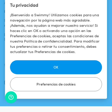
ACTUALIDADES
AYUDA
AYUDA
Tu privacidad
Blog
Para los bañistas
Centro de ayuda
¡Bienvenido a Swimmy! Utilizamos cookies para una
navegación por la página web más agradable.
Swimmy en los
Para los
Condiciones de
¡Además, nos ayudan a mejorar nuestro servicio! Si
medios
propietarios
uso
haces clic en OK o activando una opción en las
La aventura
Alquilar mi
Política de
Preferencias de cookies, aceptas las condiciones de
Swimmy
piscina
confidencialidad
nuestra Política de confidencialidad. Para modificar
tus preferencias o retirar tu consentimiento, debes
¿Cómo funciona?
Aviso legal
actualizar tus Preferencias de cookies.
SÍGUENOS
DESCARGAR LA APP
OK
Facebook
Instagram
Preferencias de cookies