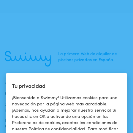
La primera Web de alquiler de
piscinas privadas en España.
ACTUALIDADES
AYUDA
AYUDA
Tu privacidad
Blog
Para los bañistas
Centro de ayuda
¡Bienvenido a Swimmy! Utilizamos cookies para una
navegación por la página web más agradable.
Swimmy en los
Para los
Condiciones de
¡Además, nos ayudan a mejorar nuestro servicio! Si
medios
propietarios
uso
haces clic en OK o activando una opción en las
La aventura
Alquilar mi
Política de
Preferencias de cookies, aceptas las condiciones de
Swimmy
piscina
confidencialidad
nuestra Política de confidencialidad. Para modificar