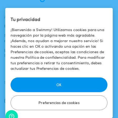
ACTUALIDADES
AYUDA
AYUDA
Tu privacidad
Blog
Para los bañistas
Centro de ayuda
¡Bienvenido a Swimmy! Utilizamos cookies para una
navegación por la página web más agradable.
Swimmy en los
Para los
Condiciones de
¡Además, nos ayudan a mejorar nuestro servicio! Si
medios
propietarios
uso
haces clic en OK o activando una opción en las
La aventura
Alquilar mi
Política de
Preferencias de cookies, aceptas las condiciones de
Swimmy
piscina
confidencialidad
nuestra Política de confidencialidad. Para modificar
tus preferencias o retirar tu consentimiento, debes
¿Cómo funciona?
Aviso legal
actualizar tus Preferencias de cookies.
SÍGUENOS
DESCARGAR LA APP
OK
Facebook
Instagram
Preferencias de cookies