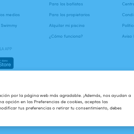
Para los bañistas
Centr
los medios
Para los propietarios
Condi
a Swimmy
Alquilar mi piscina
Políti
¿Cómo funciona?
Aviso 
LA APP
ación por la página web más agradable. ¡Además, nos ayudan a
na opción en las Preferencias de cookies, aceptas las
odificar tus preferencias o retirar tu consentimiento, debes