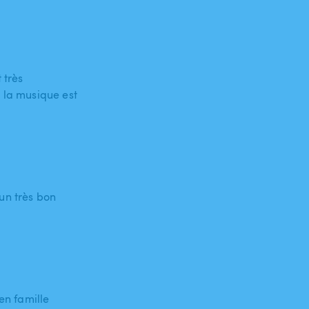
 très
c la musique est
un très bon
en famille