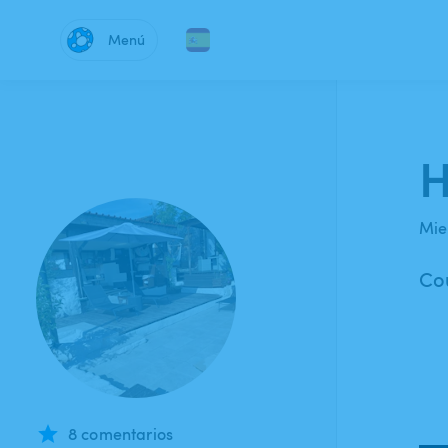
Menú
H
Mie
Cou
8 comentarios