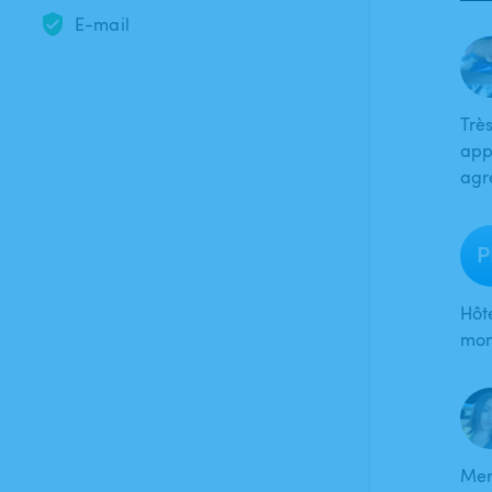
E-mail
Très
app
agr
P
Hôt
mom
Merc