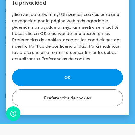
ACTUALIDADES
AYUDA
AYUDA
Tu privacidad
Blog
Para los bañistas
Centro de ayuda
¡Bienvenido a Swimmy! Utilizamos cookies para una
navegación por la página web más agradable.
Swimmy en los
Para los
Condiciones de
¡Además, nos ayudan a mejorar nuestro servicio! Si
medios
propietarios
uso
haces clic en OK o activando una opción en las
La aventura
Alquilar mi
Política de
Preferencias de cookies, aceptas las condiciones de
Swimmy
piscina
confidencialidad
nuestra Política de confidencialidad. Para modificar
tus preferencias o retirar tu consentimiento, debes
¿Cómo funciona?
Aviso legal
actualizar tus Preferencias de cookies.
SÍGUENOS
DESCARGAR LA APP
OK
Facebook
Instagram
Preferencias de cookies