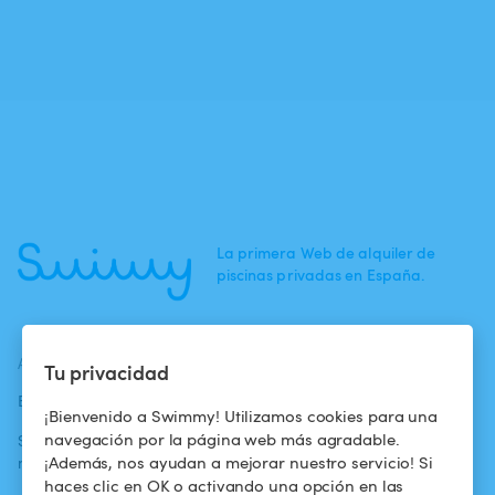
La primera Web de alquiler de
piscinas privadas en España.
ACTUALIDADES
AYUDA
AYUDA
Tu privacidad
Blog
Para los bañistas
Centro de ayuda
¡Bienvenido a Swimmy! Utilizamos cookies para una
navegación por la página web más agradable.
Swimmy en los
Para los
Condiciones de
¡Además, nos ayudan a mejorar nuestro servicio! Si
medios
propietarios
uso
haces clic en OK o activando una opción en las