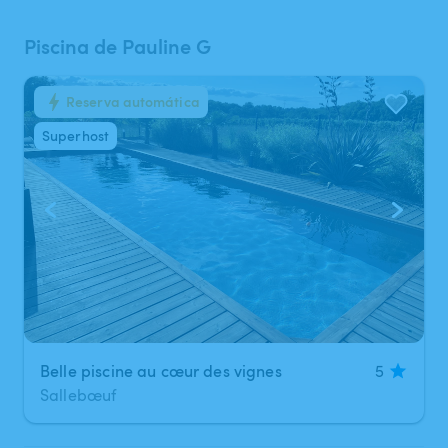
Piscina de Pauline G
Reserva automática
1
/
5
Superhost
Belle piscine au cœur des vignes
5
Sallebœuf