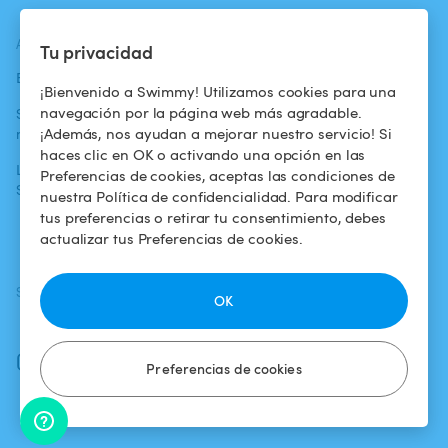
ACTUALIDADES
AYUDA
AYUDA
Tu privacidad
Blog
Para los bañistas
Centro de ayuda
¡Bienvenido a Swimmy! Utilizamos cookies para una
navegación por la página web más agradable.
Swimmy en los
Para los
Condiciones de
¡Además, nos ayudan a mejorar nuestro servicio! Si
medios
propietarios
uso
haces clic en OK o activando una opción en las
La aventura
Alquilar mi
Política de
Preferencias de cookies, aceptas las condiciones de
Swimmy
piscina
confidencialidad
nuestra Política de confidencialidad. Para modificar
tus preferencias o retirar tu consentimiento, debes
¿Cómo funciona?
Aviso legal
actualizar tus Preferencias de cookies.
SÍGUENOS
DESCARGAR LA APP
OK
Facebook
Instagram
Preferencias de cookies