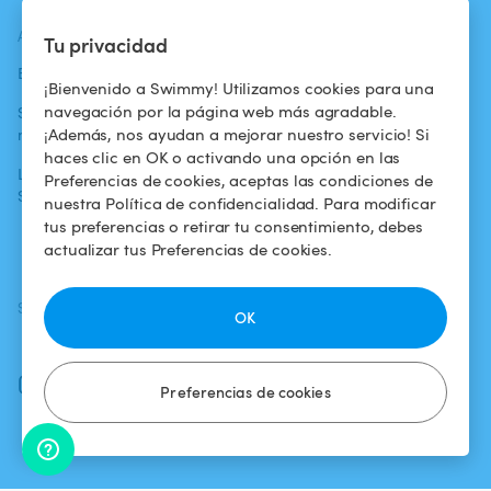
ACTUALIDADES
AYUDA
AYUDA
Tu privacidad
Blog
Para los bañistas
Centro de ayuda
¡Bienvenido a Swimmy! Utilizamos cookies para una
navegación por la página web más agradable.
Swimmy en los
Para los
Condiciones de
¡Además, nos ayudan a mejorar nuestro servicio! Si
medios
propietarios
uso
haces clic en OK o activando una opción en las
La aventura
Alquilar mi
Política de
Preferencias de cookies, aceptas las condiciones de
Swimmy
piscina
confidencialidad
nuestra Política de confidencialidad. Para modificar
tus preferencias o retirar tu consentimiento, debes
¿Cómo funciona?
Aviso legal
actualizar tus Preferencias de cookies.
SÍGUENOS
DESCARGAR LA APP
OK
Facebook
Instagram
Preferencias de cookies