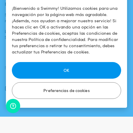
Blog
Para los bañistas
Centro de ayuda
¡Bienvenido a Swimmy! Utilizamos cookies para una
navegación por la página web más agradable.
Swimmy en los
Para los
Condiciones de
¡Además, nos ayudan a mejorar nuestro servicio! Si
medios
propietarios
uso
haces clic en OK o activando una opción en las
La aventura
Alquilar mi
Política de
Preferencias de cookies, aceptas las condiciones de
Swimmy
piscina
confidencialidad
nuestra Política de confidencialidad. Para modificar
tus preferencias o retirar tu consentimiento, debes
¿Cómo funciona?
Aviso legal
actualizar tus Preferencias de cookies.
SÍGUENOS
DESCARGAR LA APP
OK
Facebook
Instagram
Preferencias de cookies