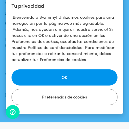
ACTUALIDADES
AYUDA
AYUDA
Tu privacidad
Blog
Para los bañistas
Centro de ayuda
¡Bienvenido a Swimmy! Utilizamos cookies para una
navegación por la página web más agradable.
Swimmy en los
Para los
Condiciones de
¡Además, nos ayudan a mejorar nuestro servicio! Si
medios
propietarios
uso
haces clic en OK o activando una opción en las
La aventura
Alquilar mi
Política de
Preferencias de cookies, aceptas las condiciones de
Swimmy
piscina
confidencialidad
nuestra Política de confidencialidad. Para modificar
tus preferencias o retirar tu consentimiento, debes
¿Cómo funciona?
Aviso legal
actualizar tus Preferencias de cookies.
SÍGUENOS
DESCARGAR LA APP
OK
Facebook
Instagram
Preferencias de cookies