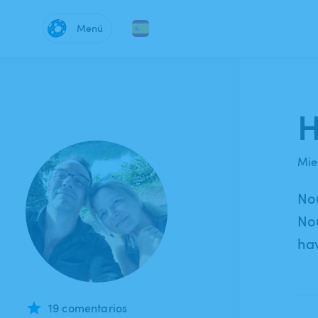
Menú
H
Mie
Nou
Nou
hav
19 comentarios