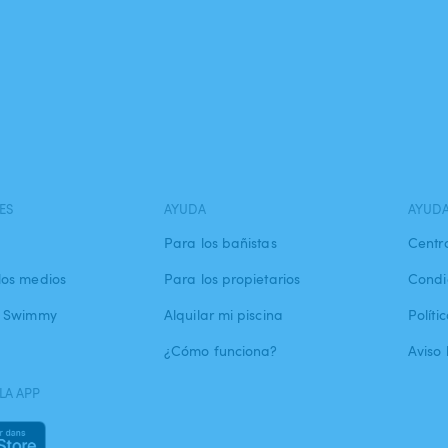
ES
AYUDA
AYUD
Para los bañistas
Centr
los medios
Para los propietarios
Condi
a Swimmy
Alquilar mi piscina
Políti
¿Cómo funciona?
Aviso 
LA APP