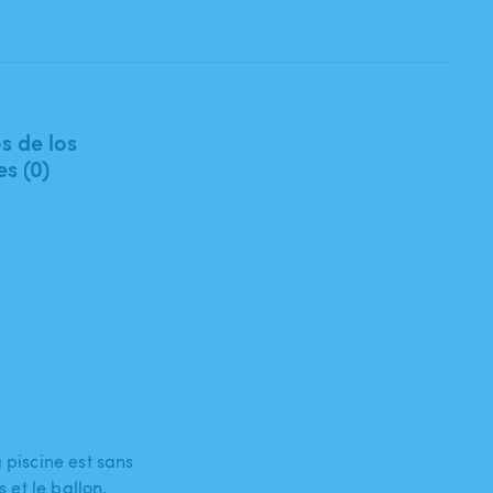
s de los
es (0)
 piscine est sans
s et le ballon,