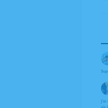
Sup
J’ai
vis 