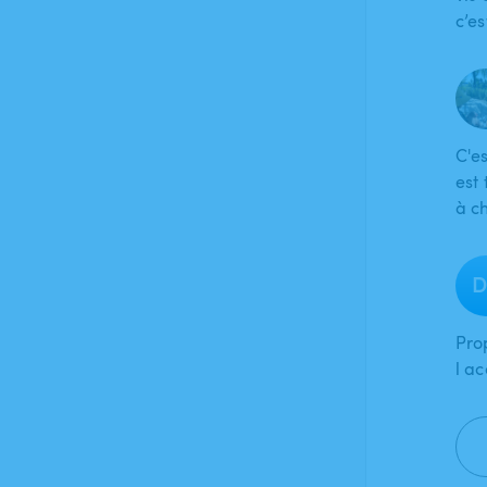
c’e
C'es
est
à c
D
Pro
l ac