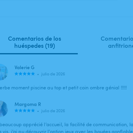
Comentarios de los
Comentario
huéspedes (19)
anfitrion
Valerie G
•
julio de 2026
erbe moment piscine au top et petit coin ombre génial !!!!!
Margoma R
•
julio de 2026
 beaucoup apprécié l’accueil, la facilité de communication, la
à vis, j’ai pu découvrir l’option jeux avec les bouées gonflable