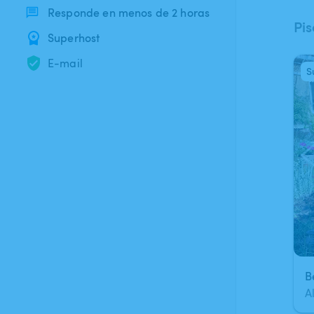
Responde en menos de 2 horas
Pis
Superhost
E-mail
S
1
B
A