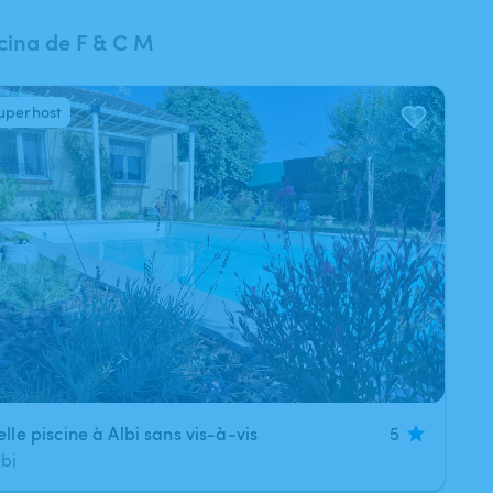
cina de F & C M
uperhost
/
9
elle piscine à Albi sans vis-à-vis
5
lbi