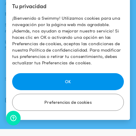
ACTUALIDADES
AYUDA
AYUDA
Tu privacidad
Blog
Para los bañistas
Centro de ayuda
¡Bienvenido a Swimmy! Utilizamos cookies para una
navegación por la página web más agradable.
Swimmy en los
Para los
Condiciones de
¡Además, nos ayudan a mejorar nuestro servicio! Si
medios
propietarios
uso
haces clic en OK o activando una opción en las
La aventura
Alquilar mi
Política de
Preferencias de cookies, aceptas las condiciones de
Swimmy
piscina
confidencialidad
nuestra Política de confidencialidad. Para modificar
tus preferencias o retirar tu consentimiento, debes
¿Cómo funciona?
Aviso legal
actualizar tus Preferencias de cookies.
SÍGUENOS
DESCARGAR LA APP
OK
Facebook
Instagram
Preferencias de cookies