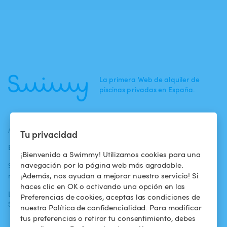
La primera Web de alquiler de
piscinas privadas en España.
ACTUALIDADES
AYUDA
AYUDA
Tu privacidad
Blog
Para los bañistas
Centro de ayuda
¡Bienvenido a Swimmy! Utilizamos cookies para una
navegación por la página web más agradable.
Swimmy en los
Para los
Condiciones de
¡Además, nos ayudan a mejorar nuestro servicio! Si
medios
propietarios
uso
haces clic en OK o activando una opción en las
La aventura
Alquilar mi
Política de
Preferencias de cookies, aceptas las condiciones de
Swimmy
piscina
confidencialidad
nuestra Política de confidencialidad. Para modificar
tus preferencias o retirar tu consentimiento, debes
¿Cómo funciona?
Aviso legal