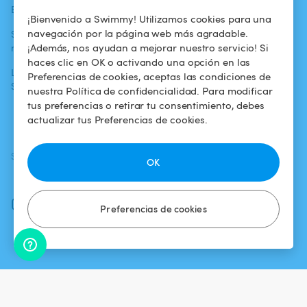
Blog
Para los bañistas
Centro de ayuda
¡Bienvenido a Swimmy! Utilizamos cookies para una
navegación por la página web más agradable.
Swimmy en los
Para los
Condiciones de
¡Además, nos ayudan a mejorar nuestro servicio! Si
medios
propietarios
uso
haces clic en OK o activando una opción en las
La aventura
Alquilar mi
Política de
Preferencias de cookies, aceptas las condiciones de
Swimmy
piscina
confidencialidad
nuestra Política de confidencialidad. Para modificar
tus preferencias o retirar tu consentimiento, debes
¿Cómo funciona?
Aviso legal
actualizar tus Preferencias de cookies.
SÍGUENOS
DESCARGAR LA APP
OK
Facebook
Instagram
Preferencias de cookies