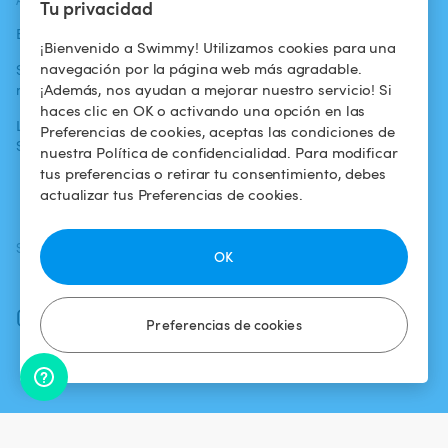
ACTUALIDADES
AYUDA
AYUDA
Tu privacidad
Blog
Para los bañistas
Centro de ayuda
¡Bienvenido a Swimmy! Utilizamos cookies para una
navegación por la página web más agradable.
Swimmy en los
Para los
Condiciones de
¡Además, nos ayudan a mejorar nuestro servicio! Si
medios
propietarios
uso
haces clic en OK o activando una opción en las
La aventura
Alquilar mi
Política de
Preferencias de cookies, aceptas las condiciones de
Swimmy
piscina
confidencialidad
nuestra Política de confidencialidad. Para modificar
tus preferencias o retirar tu consentimiento, debes
¿Cómo funciona?
Aviso legal
actualizar tus Preferencias de cookies.
SÍGUENOS
DESCARGAR LA APP
OK
Facebook
Instagram
Preferencias de cookies