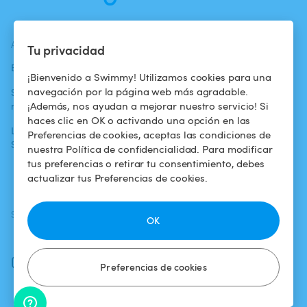
ACTUALIDADES
AYUDA
AYUDA
Tu privacidad
Blog
Para los bañistas
Centro de ayuda
¡Bienvenido a Swimmy! Utilizamos cookies para una
navegación por la página web más agradable.
Swimmy en los
Para los
Condiciones de
¡Además, nos ayudan a mejorar nuestro servicio! Si
medios
propietarios
uso
haces clic en OK o activando una opción en las
La aventura
Alquilar mi
Política de
Preferencias de cookies, aceptas las condiciones de
Swimmy
piscina
confidencialidad
nuestra Política de confidencialidad. Para modificar
tus preferencias o retirar tu consentimiento, debes
¿Cómo funciona?
Aviso legal
actualizar tus Preferencias de cookies.
SÍGUENOS
DESCARGAR LA APP
OK
Facebook
Instagram
Preferencias de cookies