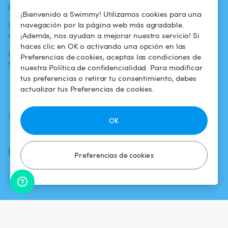
Blog
Para los bañistas
Centro de ayuda
¡Bienvenido a Swimmy! Utilizamos cookies para una
navegación por la página web más agradable.
Swimmy en los
Para los
Condiciones de
¡Además, nos ayudan a mejorar nuestro servicio! Si
medios
propietarios
uso
haces clic en OK o activando una opción en las
La aventura
Alquilar mi
Política de
Preferencias de cookies, aceptas las condiciones de
Swimmy
piscina
confidencialidad
nuestra Política de confidencialidad. Para modificar
tus preferencias o retirar tu consentimiento, debes
¿Cómo funciona?
Aviso legal
actualizar tus Preferencias de cookies.
SÍGUENOS
DESCARGAR LA APP
OK
Facebook
Instagram
Preferencias de cookies