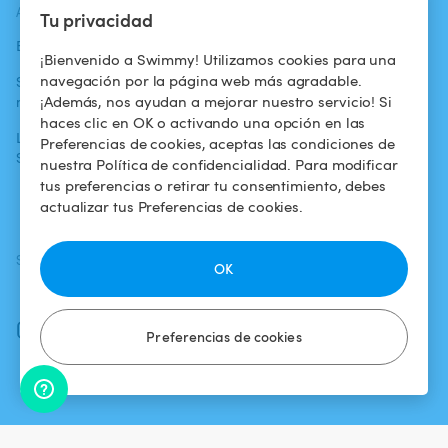
ACTUALIDADES
AYUDA
AYUDA
Tu privacidad
Blog
Para los bañistas
Centro de ayuda
¡Bienvenido a Swimmy! Utilizamos cookies para una
navegación por la página web más agradable.
Swimmy en los
Para los
Condiciones de
¡Además, nos ayudan a mejorar nuestro servicio! Si
medios
propietarios
uso
haces clic en OK o activando una opción en las
La aventura
Alquilar mi
Política de
Preferencias de cookies, aceptas las condiciones de
Swimmy
piscina
confidencialidad
nuestra Política de confidencialidad. Para modificar
tus preferencias o retirar tu consentimiento, debes
¿Cómo funciona?
Aviso legal
actualizar tus Preferencias de cookies.
SÍGUENOS
DESCARGAR LA APP
OK
Facebook
Instagram
Preferencias de cookies