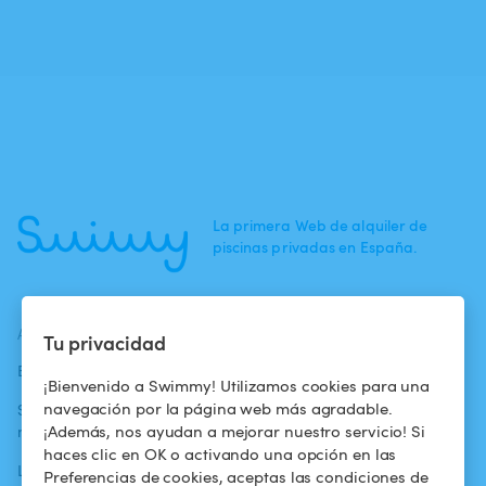
La primera Web de alquiler de
piscinas privadas en España.
ACTUALIDADES
AYUDA
AYUDA
Tu privacidad
Blog
Para los bañistas
Centro de ayuda
¡Bienvenido a Swimmy! Utilizamos cookies para una
navegación por la página web más agradable.
Swimmy en los
Para los
Condiciones de
¡Además, nos ayudan a mejorar nuestro servicio! Si
medios
propietarios
uso
haces clic en OK o activando una opción en las
La aventura
Alquilar mi
Política de
Preferencias de cookies, aceptas las condiciones de