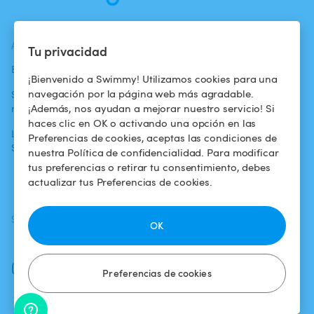
ACTUALIDADES
AYUDA
AYUDA
Tu privacidad
Blog
Para los bañistas
Centro de ayuda
¡Bienvenido a Swimmy! Utilizamos cookies para una
navegación por la página web más agradable.
Swimmy en los
Para los
Condiciones de
¡Además, nos ayudan a mejorar nuestro servicio! Si
medios
propietarios
uso
haces clic en OK o activando una opción en las
La aventura
Alquilar mi
Política de
Preferencias de cookies, aceptas las condiciones de
Swimmy
piscina
confidencialidad
nuestra Política de confidencialidad. Para modificar
tus preferencias o retirar tu consentimiento, debes
¿Cómo funciona?
Aviso legal
actualizar tus Preferencias de cookies.
SÍGUENOS
DESCARGAR LA APP
OK
Facebook
Instagram
Preferencias de cookies