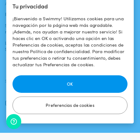
ACTUALIDADES
AYUDA
AYUDA
Tu privacidad
Blog
Para los bañistas
Centro de ayuda
¡Bienvenido a Swimmy! Utilizamos cookies para una
navegación por la página web más agradable.
Swimmy en los
Para los
Condiciones de
¡Además, nos ayudan a mejorar nuestro servicio! Si
medios
propietarios
uso
haces clic en OK o activando una opción en las
La aventura
Alquilar mi
Política de
Preferencias de cookies, aceptas las condiciones de
Swimmy
piscina
confidencialidad
nuestra Política de confidencialidad. Para modificar
tus preferencias o retirar tu consentimiento, debes
¿Cómo funciona?
Aviso legal
actualizar tus Preferencias de cookies.
SÍGUENOS
DESCARGAR LA APP
OK
Facebook
Instagram
Preferencias de cookies