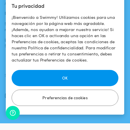
ACTUALIDADES
AYUDA
AYUDA
Tu privacidad
Blog
Para los bañistas
Centro de ayuda
¡Bienvenido a Swimmy! Utilizamos cookies para una
navegación por la página web más agradable.
Swimmy en los
Para los
Condiciones de
¡Además, nos ayudan a mejorar nuestro servicio! Si
medios
propietarios
uso
haces clic en OK o activando una opción en las
La aventura
Alquilar mi
Política de
Preferencias de cookies, aceptas las condiciones de
Swimmy
piscina
confidencialidad
nuestra Política de confidencialidad. Para modificar
tus preferencias o retirar tu consentimiento, debes
¿Cómo funciona?
Aviso legal
actualizar tus Preferencias de cookies.
SÍGUENOS
DESCARGAR LA APP
OK
Facebook
Instagram
Preferencias de cookies