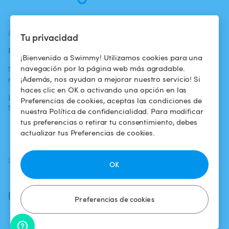
ACTUALIDADES
AYUDA
AYUDA
Tu privacidad
Blog
Para los bañistas
Centro de ayuda
¡Bienvenido a Swimmy! Utilizamos cookies para una
navegación por la página web más agradable.
Swimmy en los
Para los
Condiciones de
¡Además, nos ayudan a mejorar nuestro servicio! Si
medios
propietarios
uso
haces clic en OK o activando una opción en las
La aventura
Alquilar mi
Política de
Preferencias de cookies, aceptas las condiciones de
Swimmy
piscina
confidencialidad
nuestra Política de confidencialidad. Para modificar
tus preferencias o retirar tu consentimiento, debes
¿Cómo funciona?
Aviso legal
actualizar tus Preferencias de cookies.
SÍGUENOS
DESCARGAR LA APP
OK
Facebook
Instagram
Preferencias de cookies