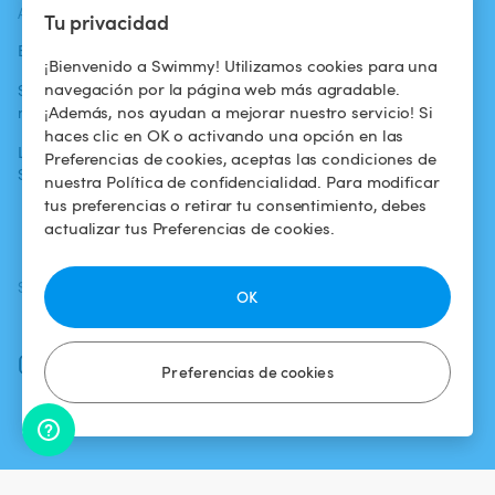
ACTUALIDADES
AYUDA
AYUDA
Tu privacidad
Blog
Para los bañistas
Centro de ayuda
¡Bienvenido a Swimmy! Utilizamos cookies para una
navegación por la página web más agradable.
Swimmy en los
Para los
Condiciones de
¡Además, nos ayudan a mejorar nuestro servicio! Si
medios
propietarios
uso
haces clic en OK o activando una opción en las
La aventura
Alquilar mi
Política de
Preferencias de cookies, aceptas las condiciones de
Swimmy
piscina
confidencialidad
nuestra Política de confidencialidad. Para modificar
tus preferencias o retirar tu consentimiento, debes
¿Cómo funciona?
Aviso legal
actualizar tus Preferencias de cookies.
SÍGUENOS
DESCARGAR LA APP
OK
Facebook
Instagram
Preferencias de cookies