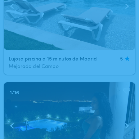
Lujosa piscina a 15 minutos de Madrid
5
Mejorada del Campo
1
/
16