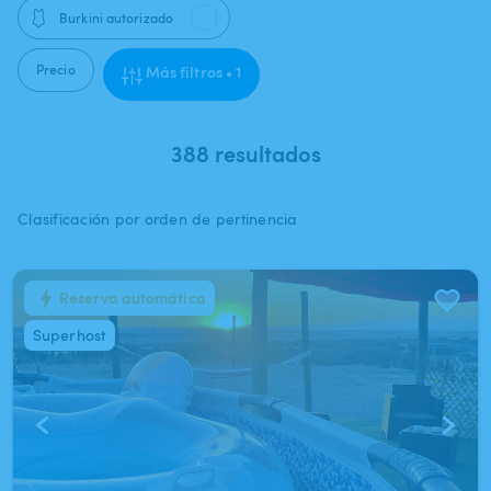
🩱
Burkini autorizado
Precio
Más filtros • 1
388 resultados
Clasificación por orden de pertinencia
Reserva automática
1
/
8
Superhost