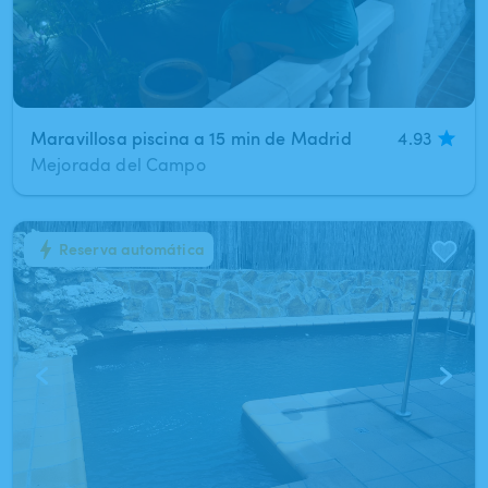
Maravillosa piscina a 15 min de Madrid
4.93
Mejorada del Campo
Reserva automática
1
/
7