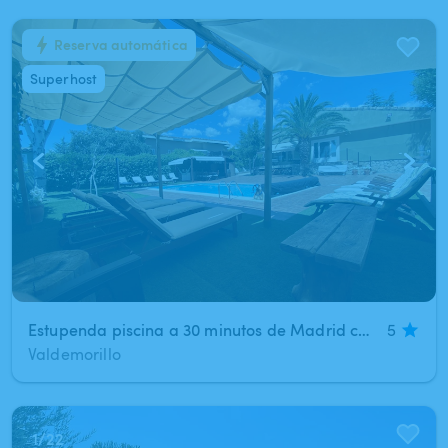
Reserva automática
1
/
21
Superhost
Estupenda piscina a 30 minutos de Madrid centro (Valdemorillo)
5
Valdemorillo
1
/
22