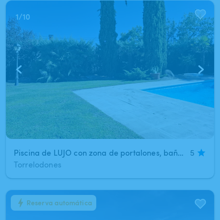
1
/
10
Piscina de LUJO con zona de portalones, baño privado y BBQ
5
Torrelodones
Reserva automática
1
/
15