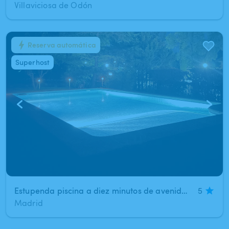
Villaviciosa de Odón
Reserva automática
1
/
18
Superhost
Estupenda piscina a diez minutos de avenida de America en ( Madrid )
5
Madrid