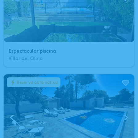
Espectacular piscina
Villar del Olmo
Reserva automática
1
/
13