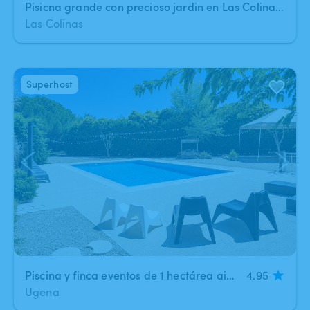
Pisicna grande con precioso jardin en Las Colinas, Madrid
Las Colinas
Superhost
1
/
40
Piscina y finca eventos de 1 hectárea aislada, a 15 min de Leganés, Móstoles y Fuenlabrada
4.95
Ugena