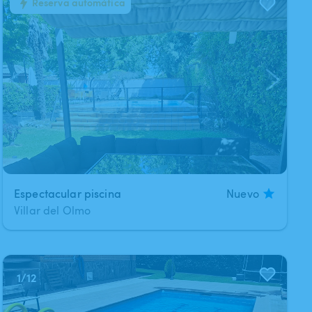
Reserva automática
1
/
8
Espectacular piscina
Nuevo
Villar del Olmo
1
/
12