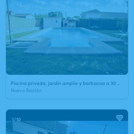
1
/
24
Piscina privada, jardín amplio y barbacoa a 30 min de Madrid
Nuevo Baztán
1
/
10