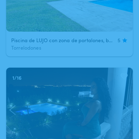
Piscina de LUJO con zona de portalones, baño privado y BBQ
5
Torrelodones
1
/
16