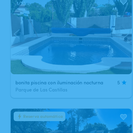
1
/
10
bonita piscina con iluminación nocturna
5
Parque de Las Castillas
Reserva automática
1
/
13