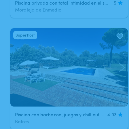
Piscina privada con total intimidad en el sur de Madrid
5
Moraleja de Enmedio
Superhost
1
/
15
Piscina con barbacoa, juegos y chill out a 30 minutos del centro de Madrid.
4.93
Batres