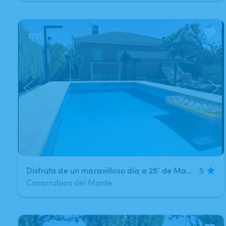
1
/
11
Disfruta de un maravilloso día a 25’ de Madrid
5
Casarrubios del Monte