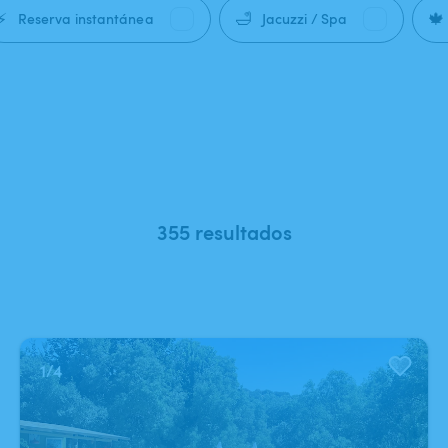
⚡
🛁
🍁
Reserva instantánea
Jacuzzi / Spa
355 resultados
1
/
4