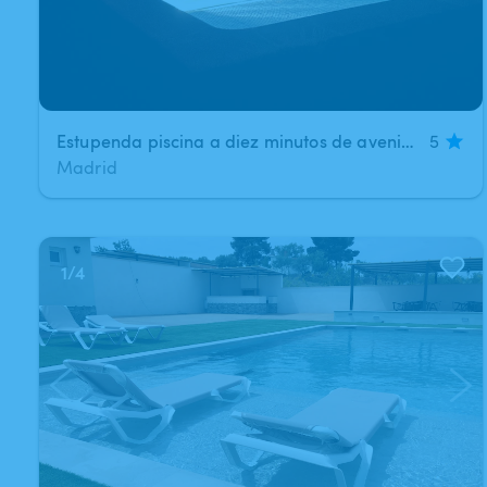
Estupenda piscina a diez minutos de avenida de America en ( Madrid )
5
Madrid
1
/
4