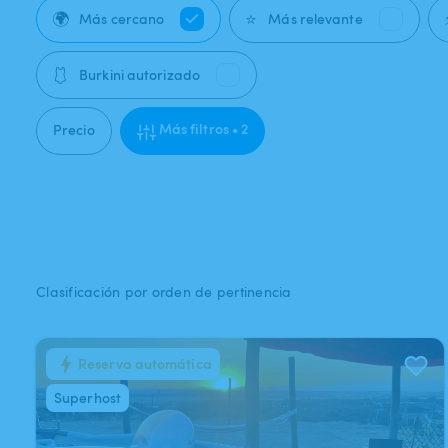
🌍
⭐
Más cercano
Más relevante
🩱
Burkini autorizado
Más filtros • 2
Precio
Clasificación por orden de pertinencia
Reserva automática
1
/
8
Superhost