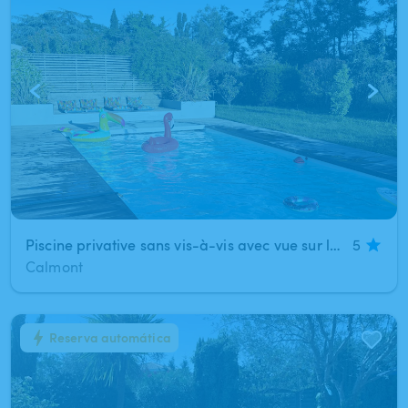
Piscine privative sans vis-à-vis avec vue sur les Pyrénées & service Premium 🌴☀️
5
Calmont
Reserva automática
1
/
10