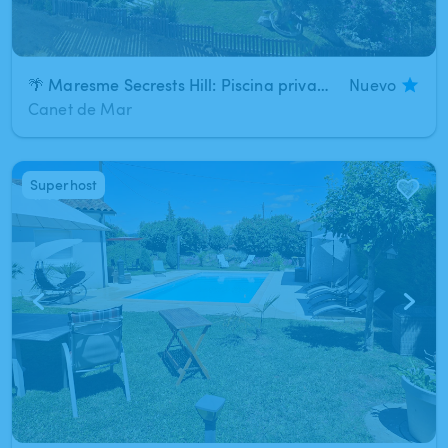
🌴 Maresme Secrests Hill: Piscina privada con vistas al Mediterraneo, bosque y total privacidad a 35Km de Barcelona
Nuevo
Canet de Mar
Superhost
1
/
10