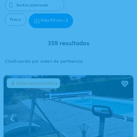
🩱
Burkini autorizado
Precio
Más filtros • 2
359 resultados
Clasificación por orden de pertinencia
Reserva automática
1
/
8