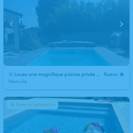
🌞 Louez une magnifique piscine privée 8 × 4 m – Détente garantie ! 🌴
Nuevo
Menville
Reserva automática
1
/
7