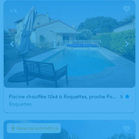
1
/
4
Piscine chauffée 10x4 à Roquettes, proche Portet-sur-Garonne, jusqu'à 6 à 8 personnes
5
Roquettes
Reserva automática
1
/
4