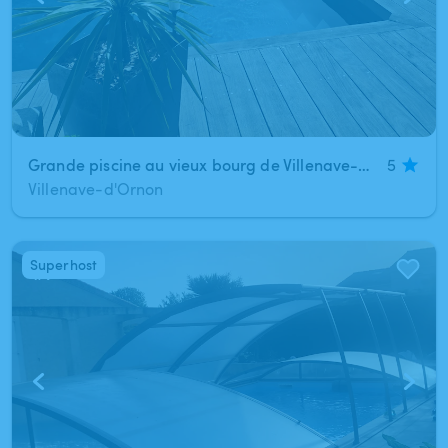
Grande piscine au vieux bourg de Villenave-d'Ornon
5
Villenave-d'Ornon
Superhost
1
/
7