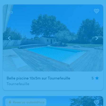
1
/
3
Belle piscine 10x5m sur Tournefeuille
5
Tournefeuille
Reserva automática
1
/
15