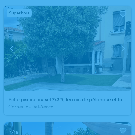
Superhost
1
/
6
Belle piscine au sel 7x3'5, terrain de pétanque et table de ping pong
Corneilla-Del-Vercol
1
/
16