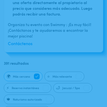
una oferta directamente al propietario al
precio que consideres más adecuado. Luego
podrás recibir una factura.
Organiza tu evento con Swimmy : ¡Es muy fácil!
¡Contáctanos y te ayudaremos a encontrar la
mejor piscina!
Contáctenos
391 resultados
🌍
⭐
Más cercano
Más relevante
⚡
🛁
Reserva instantánea
Jacuzzi / Spa
🍁
Naturismo autorizado