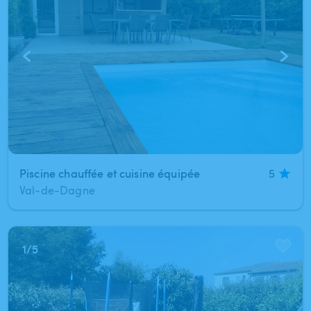
Piscine chauffée et cuisine équipée
5
Val-de-Dagne
1
/
5