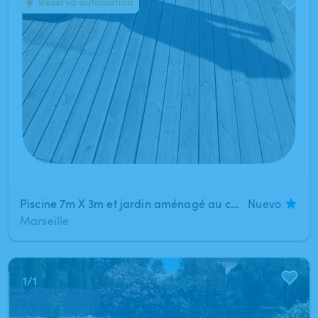
Reserva automática
1
/
1
Piscine 7m X 3m et jardin aménagé au calme à Marseille 13012
Nuevo
Marseille
1
/
1