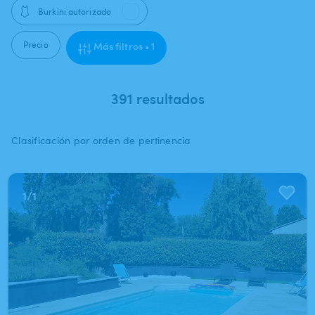
🩱
Burkini autorizado
Precio
Más filtros • 1
391 resultados
Clasificación por orden de pertinencia
1
/
1