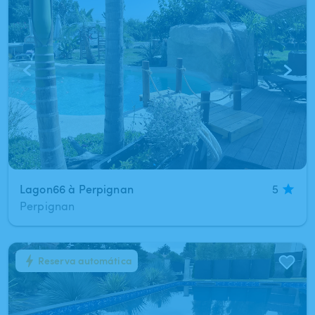
Lagon66 à Perpignan
5
Perpignan
Reserva automática
1
/
5