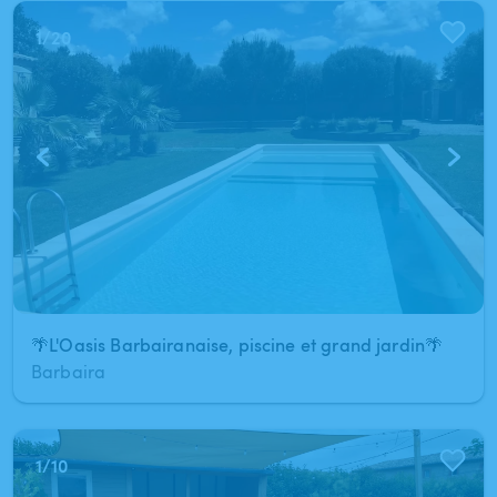
1
/
20
🌴L'Oasis Barbairanaise, piscine et grand jardin🌴
Barbaira
1
/
10