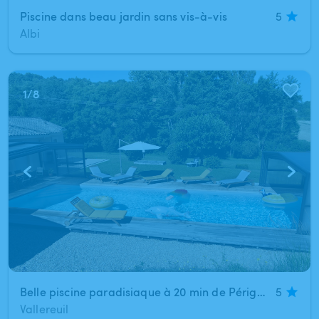
Piscine dans beau jardin sans vis-à-vis
5
Albi
1
/
8
Belle piscine paradisiaque à 20 min de Périgueux en Dordogne 4m × 13,5m
5
Vallereuil