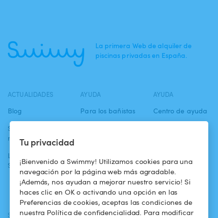
La primera Web de alquiler de
piscinas privadas en España.
ACTUALIDADES
AYUDA
AYUDA
Blog
Para los bañistas
Centro de ayuda
Swimmy en los
Para los
Condiciones de
medios
propietarios
uso
Tu privacidad
La aventura
Alquilar mi
Política de
¡Bienvenido a Swimmy! Utilizamos cookies para una
Swimmy
piscina
confidencialidad
navegación por la página web más agradable.
¡Además, nos ayudan a mejorar nuestro servicio! Si
¿Cómo funciona?
Aviso legal
haces clic en OK o activando una opción en las
Preferencias de cookies, aceptas las condiciones de
nuestra Política de confidencialidad. Para modificar
SÍGUENOS
DESCARGAR LA APP