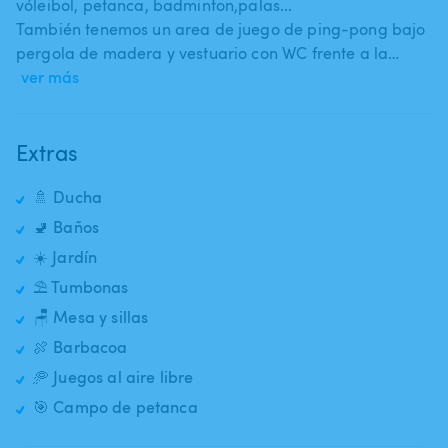
vóleibol​,​ petanca​,​ badminton​,​palas...
También tenemos un area de juego de ping-pong bajo
pergola de madera y vestuario con WC frente a la…
ver más
Extras
🚿 Ducha
🚽 Baños
☀️ Jardín
⛱️ Tumbonas
🪑 Mesa y sillas
🍖 Barbacoa
🥏 Juegos al aire libre
🎯 Campo de petanca