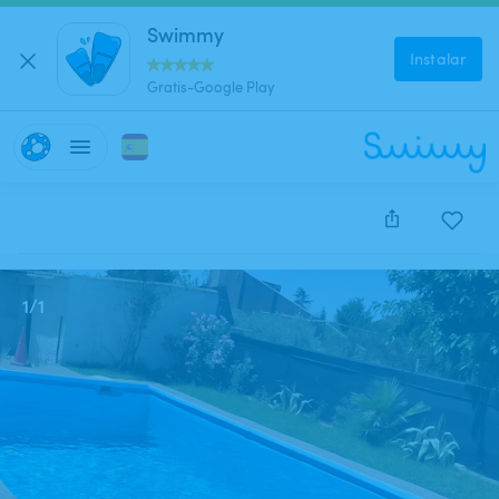
Swimmy
Instalar
Gratis-Google Play
Este anuncio está cerrado y no se puede reservar.
1
/
1