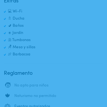
Extras
💻 Wi-Fi
🚿 Ducha
🚽 Baños
☀️ Jardín
⛱️ Tumbonas
🪑 Mesa y sillas
🍖 Barbacoa
Reglamento
🧒
No apto para niños
🍁
Naturismo no permitido
🎂
Eventos autorizados