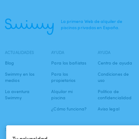
La primera Web de alquiler de
piscinas privadas en España.
ACTUALIDADES
AYUDA
AYUDA
Blog
Para los bañistas
Centro de ayuda
Swimmy en los
Para los
Condiciones de
medios
propietarios
uso
La aventura
Alquilar mi
Política de
Swimmy
piscina
confidencialidad
¿Cómo funciona?
Aviso legal
SÍGUENOS
DESCARGAR LA APP
Tu privacidad