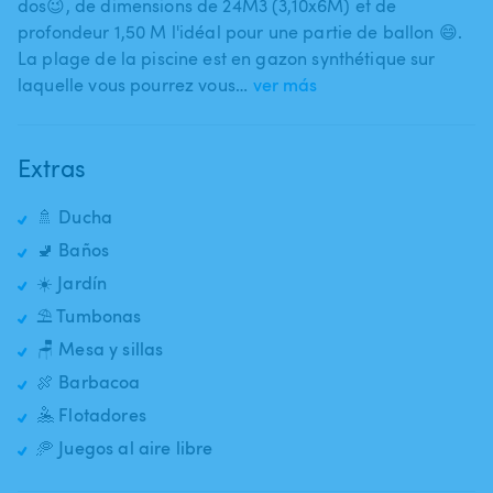
dos😉​,​ de dimensions de 24M3 (3​,​10x6M) et de
profondeur 1​,​50 M l'idéal pour une partie de ballon 😄.
La plage de la piscine est en gazon synthétique sur
laquelle vous pourrez vous…
ver más
Extras
🚿 Ducha
🚽 Baños
☀️ Jardín
⛱️ Tumbonas
🪑 Mesa y sillas
🍖 Barbacoa
🤽 Flotadores
🥏 Juegos al aire libre