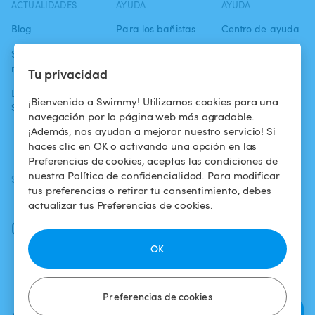
ACTUALIDADES
AYUDA
AYUDA
Blog
Para los bañistas
Centro de ayuda
Swimmy en los
Para los
Condiciones de
medios
propietarios
uso
Tu privacidad
La aventura
Alquilar mi
Política de
¡Bienvenido a Swimmy! Utilizamos cookies para una
Swimmy
piscina
confidencialidad
navegación por la página web más agradable.
¡Además, nos ayudan a mejorar nuestro servicio! Si
¿Cómo funciona?
Aviso legal
haces clic en OK o activando una opción en las
Preferencias de cookies, aceptas las condiciones de
nuestra Política de confidencialidad. Para modificar
SÍGUENOS
DESCARGAR LA APP
tus preferencias o retirar tu consentimiento, debes
Facebook
actualizar tus Preferencias de cookies.
Instagram
OK
Preferencias de cookies