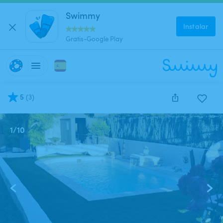
Swimmy
Instalar
Gratis-Google Play
5
(
3
)
1
/
10