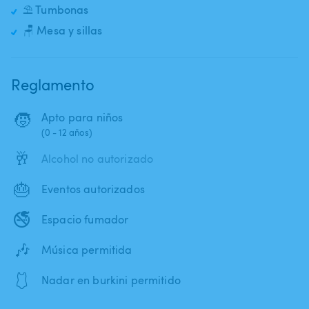
⛱️ Tumbonas
🪑 Mesa y sillas
Reglamento
🧒
Apto para niños
(0 - 12 años)
🥂
Alcohol no autorizado
🎂
Eventos autorizados
🚭
Espacio fumador
🎶
Música permitida
🩱
Nadar en burkini permitido