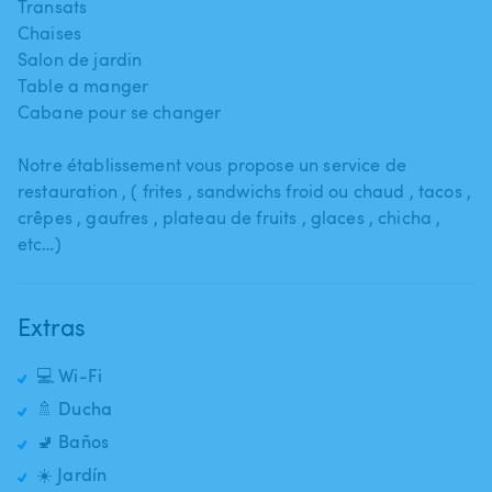
Transats
Chaises
Salon de jardin
Table a manger
Cabane pour se changer
Notre établissement vous propose un service de
restauration ​,​ ( frites ​,​ sandwichs froid ou chaud ​,​ tacos ​,​
crêpes ​,​ gaufres ​,​ plateau de fruits ​,​ glaces ​,​ chicha ​,​
etc…)
Extras
💻 Wi-Fi
🚿 Ducha
🚽 Baños
☀️ Jardín