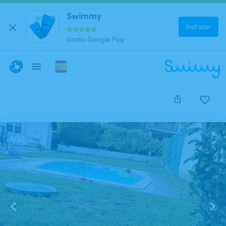
Swimmy
Instalar
Gratis-Google Play
Este anuncio está cerrado y no se puede reservar.
1
/
10