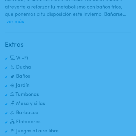
atreverte a reforzar tu metabolismo con baños fríos​,​
que ponemos a tu disposición este invierno! Bañarse…
ver más
Extras
💻 Wi-Fi
🚿 Ducha
🚽 Baños
☀️ Jardín
⛱️ Tumbonas
🪑 Mesa y sillas
🍖 Barbacoa
🤽 Flotadores
🥏 Juegos al aire libre