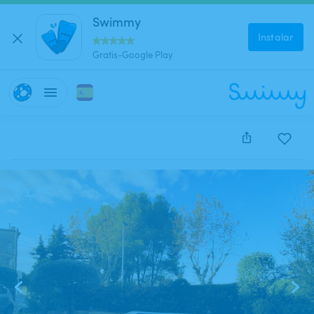
Swimmy
Instalar
Gratis-Google Play
Este anuncio está cerrado y no se puede reservar.
1
/
3