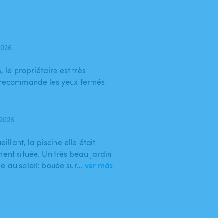
2026
, le propriétaire est très
e recommande les yeux fermés
 2026
eillant, la piscine elle était
ment située. Un très beau jardin
e au soleil: bouée sur…
ver más