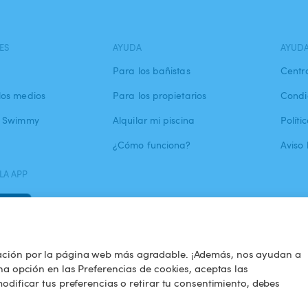
ES
AYUDA
AYUD
Para los bañistas
Centr
los medios
Para los propietarios
Condi
a Swimmy
Alquilar mi piscina
Políti
¿Cómo funciona?
Aviso 
LA APP
ación por la página web más agradable. ¡Además, nos ayudan a
na opción en las Preferencias de cookies, aceptas las
odificar tus preferencias o retirar tu consentimiento, debes