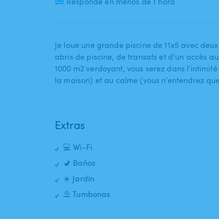
Responde en menos de 1 hora
Je loue une grande piscine de 11x5 avec deux 
abris de piscine​,​ de transats et d’un accès a
1000 m2 verdoyant​,​ vous serez dans l'intimité s
la maison) et au calme (vous n'entendrez que 
Extras
💻 Wi-Fi
🚽 Baños
☀️ Jardín
⛱️ Tumbonas