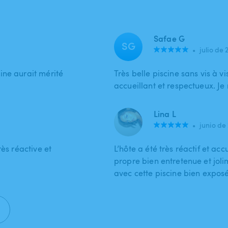
Safae G
SG
•
julio de 
ine aurait mérité
Très belle piscine sans vis à vis
accueillant et respectueux. J
Lina L
•
junio de
ès réactive et
L’hôte a été très réactif et accu
propre bien entretenue et joli
avec cette piscine bien exposé