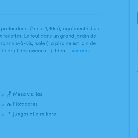
profondeurs (1m et 1​,​80m)​,​ agrémenté d'un
ux toilettes. Le tout dans un grand jardin de
ans vis-à-vis​,​ isolé ( la piscine est loin de
le bruit des oiseaux...). Idéal…
ver más
🪑 Mesa y sillas
🤽 Flotadores
🥏 Juegos al aire libre