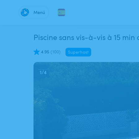
Menú
Piscine sans vis-à-vis à 15 min
4.95
(
100
)
Superhost
1
/
4