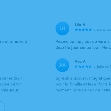
Lila H
LH
•
mayo de
re et sans vis à
Piscine au top , pas de vis à vi
discrète Journée au top ! Merc
Aya A
AA
•
julio de 
 cet endroit
agréable accueil، magnifique 
scine c'était
pour la famille et les enfants
 chaleureux
moment. hâte de revivre cett