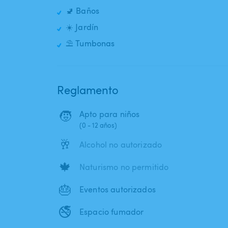
🚽 Baños
☀️ Jardín
⛱️ Tumbonas
Reglamento
🧒
Apto para niños
(0 - 12 años)
🥂
Alcohol no autorizado
🍁
Naturismo no permitido
🎂
Eventos autorizados
🚭
Espacio fumador