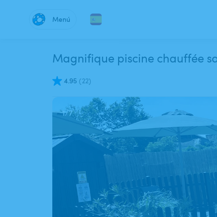
Menú
Magnifique piscine chauffée sa
4.95
(
22
)
1
/
7