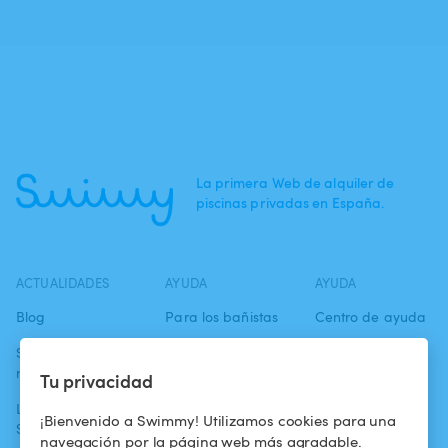
La primera Web de alquiler de
piscinas privadas en España.
ACTUALIDADES
AYUDA
AYUDA
Blog
Para los bañistas
Centro de ayuda
Swimmy en los
Para los
Condiciones de
medios
propietarios
uso
Tu privacidad
La aventura
Alquilar mi
Política de
¡Bienvenido a Swimmy! Utilizamos cookies para una
Swimmy
piscina
confidencialidad
navegación por la página web más agradable.