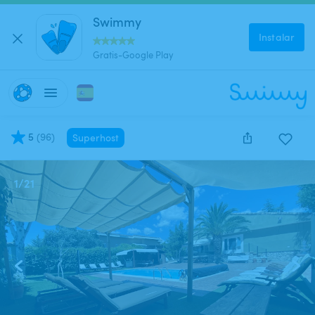
Swimmy
Instalar
Gratis-Google Play
5
(
96
)
Superhost
1
/
21