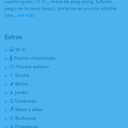
vuestro gusto​,​ TV F1…​,​ mesa de ping-pong​,​ futbolín​,​
juego de la rana (sapo)​,​ porterías en piscina inflable
(me…
ver más
Extras
💻 Wi-Fi
🌡️ Piscina climatizada
🏊‍♂️ Piscina exterior
🚿 Ducha
🚽 Baños
☀️ Jardín
⛱️ Tumbonas
🪑 Mesa y sillas
🍖 Barbacoa
🤽 Flotadores