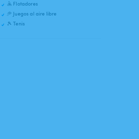
🤽 Flotadores
🥏 Juegos al aire libre
🎾 Tenis