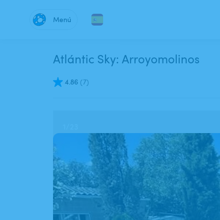
Menú
Atlántic Sky: Arroyomolinos
4.86
(
7
)
1
/
23