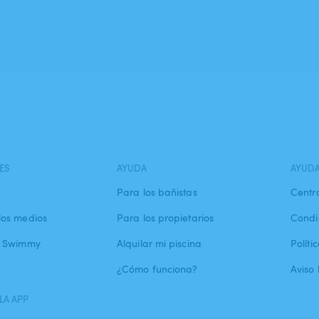
ES
AYUDA
AYUD
Para los bañistas
Centr
los medios
Para los propietarios
Condi
a Swimmy
Alquilar mi piscina
Políti
¿Cómo funciona?
Aviso 
LA APP