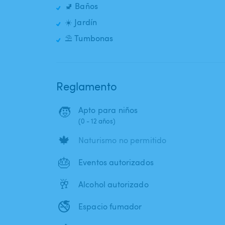
🚽 Baños
☀️ Jardín
⛱️ Tumbonas
Reglamento
🧒
Apto para niños
(0 - 12 años)
🍁
Naturismo no permitido
🎂
Eventos autorizados
🥂
Alcohol autorizado
🚭
Espacio fumador