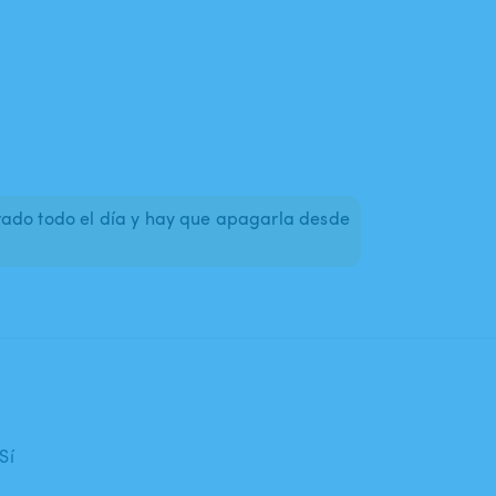
rado todo el día y hay que apagarla desde
Sí