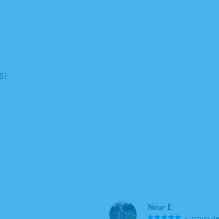
Sí
Nour E
•
mayo de