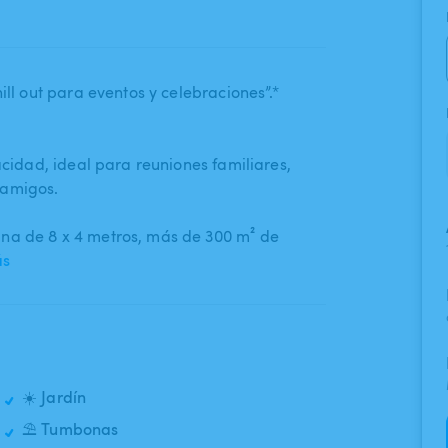
hill out para eventos y celebraciones”.*
idad​,​ ideal para reuniones familiares​,​
 amigos.
a de 8 x 4 metros​,​ más de 300 m² de
ás
☀️ Jardín
⛱️ Tumbonas