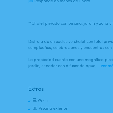
Responde en menos de 1 hora
*“Chalet privado con piscina​,​ jardín y zona c
Disfruta de un exclusivo chalet con total privac
cumpleaños​,​ celebraciones y encuentros con
La propiedad cuenta con una magnífica piscin
jardín​,​ cenador con difusor de agua​,​…
ver m
Extras
💻 Wi-Fi
🏊‍♂️ Piscina exterior