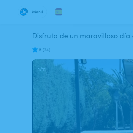
Menú
Disfruta de un maravilloso día
5
(
24
)
1
/
11