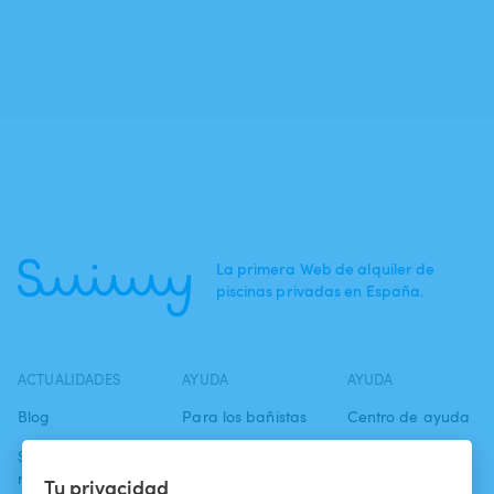
La primera Web de alquiler de
piscinas privadas en España.
ACTUALIDADES
AYUDA
AYUDA
Blog
Para los bañistas
Centro de ayuda
Swimmy en los
Para los
Condiciones de
medios
propietarios
uso
Tu privacidad