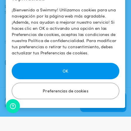
La aventura
Alquilar mi
Política de
¡Bienvenido a Swimmy! Utilizamos cookies para una
Swimmy
piscina
confidencialidad
navegación por la página web más agradable.
¡Además, nos ayudan a mejorar nuestro servicio! Si
¿Cómo funciona?
Aviso legal
haces clic en OK o activando una opción en las
Preferencias de cookies, aceptas las condiciones de
nuestra Política de confidencialidad. Para modificar
SÍGUENOS
DESCARGAR LA APP
tus preferencias o retirar tu consentimiento, debes
Facebook
actualizar tus Preferencias de cookies.
Instagram
OK
Preferencias de cookies
Agrega una fecha y un horario
Verificar
para ver el precio
disponibilidad