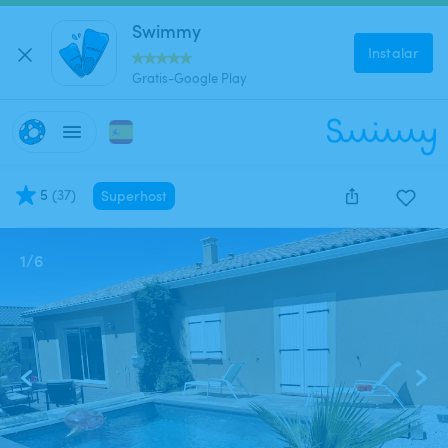
Swimmy
Instalar
Gratis-Google Play
5
(
37
)
Superhost
1
/
6