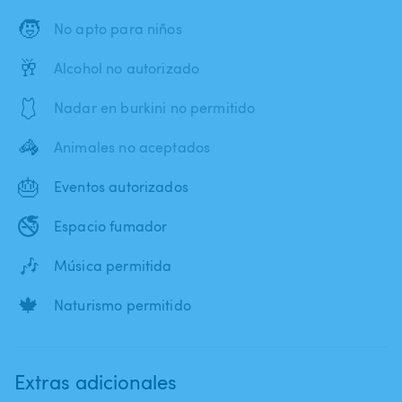
🧒
No apto para niños
🥂
Alcohol no autorizado
🩱
Nadar en burkini no permitido
🦓
Animales no aceptados
🎂
Eventos autorizados
🚭
Espacio fumador
🎶
Música permitida
🍁
Naturismo permitido
Extras adicionales