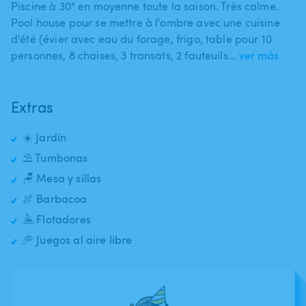
Piscine à 30° en moyenne toute la saison. Très calme.
Pool house pour se mettre à l'ombre avec une cuisine
d'été (évier avec eau du forage​,​ frigo​,​ table pour 10
personnes​,​ 8 chaises​,​ 3 transats​,​ 2 fauteuils​…
ver más
Extras
☀️ Jardín
⛱️ Tumbonas
🪑 Mesa y sillas
🍖 Barbacoa
🤽 Flotadores
🥏 Juegos al aire libre