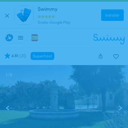
Swimmy
Instalar
Gratis-Google Play
4.81
(
21
)
Superhost
1
/
8