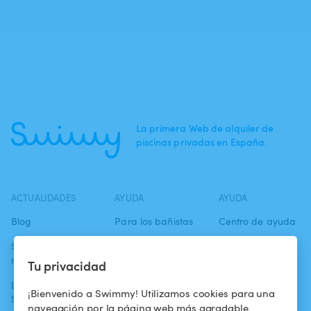
La primera Web de alquiler de
piscinas privadas en España.
ACTUALIDADES
AYUDA
AYUDA
Blog
Para los bañistas
Centro de ayuda
Swimmy en los
Para los
Condiciones de
medios
propietarios
uso
Tu privacidad
La aventura
Alquilar mi
Política de
¡Bienvenido a Swimmy! Utilizamos cookies para una
Swimmy
piscina
confidencialidad
navegación por la página web más agradable.