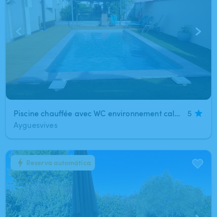
Piscine chauffée avec WC environnement calme à Ayguesvives (pas de location de week end )
5
Ayguesvives
Reserva automática
1
/
2