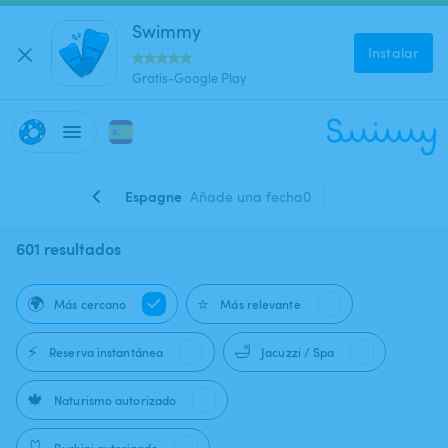
Swimmy
Instalar
Gratis-Google Play
Espagne
Añade una fecha
0
601 resultados
🌍
⭐
Más cercano
Más relevante
⚡
🛁
Reserva instantánea
Jacuzzi / Spa
🍁
Naturismo autorizado
🩱