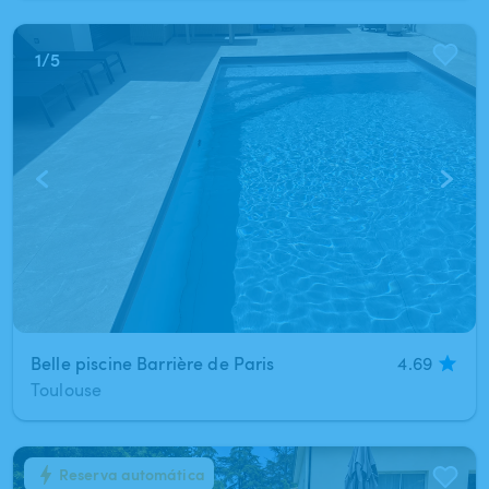
1
/
5
Belle piscine Barrière de Paris
4.69
Toulouse
Reserva automática
1
/
5