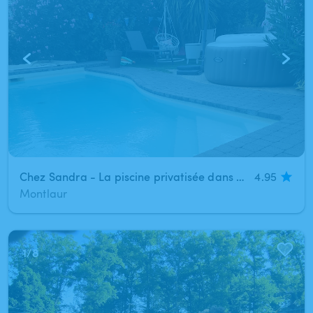
Chez Sandra - La piscine privatisée dans un écrin de verdure
4.95
Montlaur
1
/
8