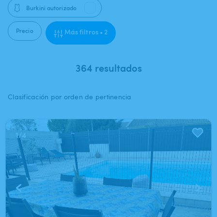
🩱
Burkini autorizado
Precio
Más filtros • 2
364 resultados
Clasificación por orden de pertinencia
1
/
4