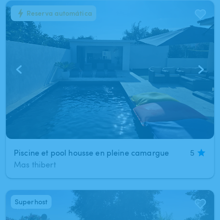
Reserva automática
1
/
10
Piscine et pool housse en pleine camargue
5
Mas thibert
Superhost
1
/
8