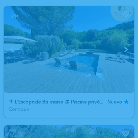
1
/
14
🌴 L’Escapade Balinaise 👒​​ Piscine privée & grand jardin sans vis-à-vis
Nuevo
Connaux
1
/
3