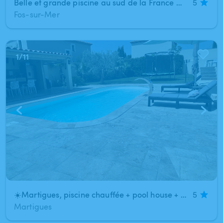
Belle et grande piscine au sud de la France à 10min d'Istres (Fos-sur-Mer)
5
Fos-sur-Mer
1
/
11
☀️Martigues, piscine chauffée + pool house + jardin arboré
5
Martigues