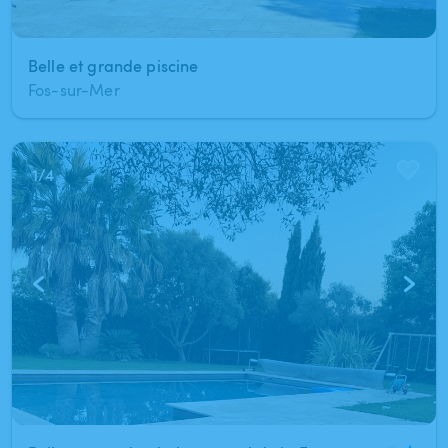
Belle et grande piscine
Fos-sur-Mer
1
/
4