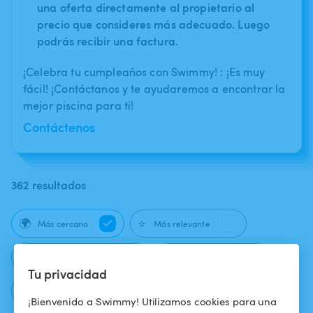
una oferta directamente al propietario al
precio que consideres más adecuado. Luego
podrás recibir una factura.
¡Celebra tu cumpleaños con Swimmy! : ¡Es muy
fácil! ¡Contáctanos y te ayudaremos a encontrar la
mejor piscina para ti!
Contáctenos
362 resultados
🌍
⭐
Más cercano
Más relevante
⚡
🛁
Reserva instantánea
Jacuzzi / Spa
Tu privacidad
🍁
Naturismo autorizado
¡Bienvenido a Swimmy! Utilizamos cookies para una