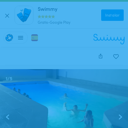
Swimmy
Instalar
Gratis-Google Play
Este anuncio está cerrado y no se puede reservar.
1
/
5