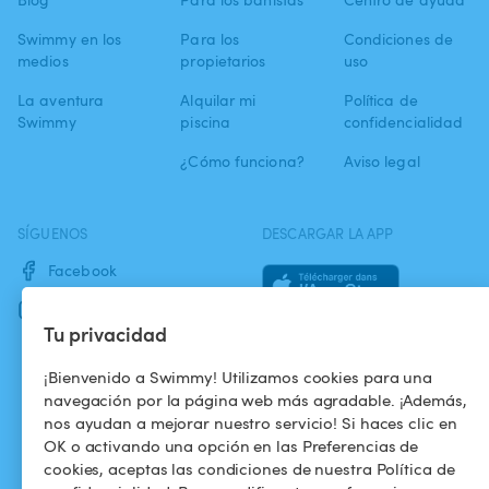
Swimmy en los
Para los
Condiciones de
medios
propietarios
uso
La aventura
Alquilar mi
Política de
Swimmy
piscina
confidencialidad
¿Cómo funciona?
Aviso legal
SÍGUENOS
DESCARGAR LA APP
Facebook
Instagram
Tu privacidad
¡Bienvenido a Swimmy! Utilizamos cookies para una
navegación por la página web más agradable. ¡Además,
nos ayudan a mejorar nuestro servicio! Si haces clic en
OK o activando una opción en las Preferencias de
cookies, aceptas las condiciones de nuestra Política de